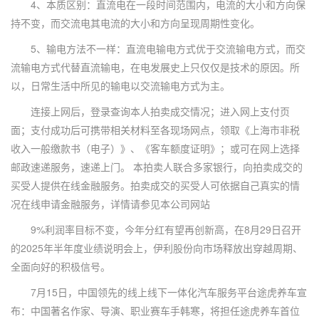
4、本质区别：直流电在一段时间范围内，电流的大小和方向保
持不变，而交流电其电流的大小和方向呈现周期性变化。
5、输电方法不一样：直流电输电方式优于交流输电方式，而交
流输电方式代替直流输电，在电发展史上只仅仅是技术的原因。所
以，日常生活中所见的输电以交流输电方式为主。
连接上网后，登录查询本人拍卖成交情况；进入网上支付页
面；支付成功后可携带相关材料至各现场网点，领取《上海市非税
收入一般缴款书（电子）》、《客车额度证明》；或可在网上选择
邮政速递服务，速递上门。 本拍卖人联合多家银行，向拍卖成交的
买受人提供在线金融服务。拍卖成交的买受人可依据自己真实的情
况在线申请金融服务，详情请参见本公司网站
9%利润率目标不变，今年分红有望再创新高，在8月29日召开
的2025年半年度业绩说明会上，伊利股份向市场释放出穿越周期、
全面向好的积极信号。
7月15日，中国领先的线上线下一体化汽车服务平台途虎养车宣
布：中国著名作家、导演、职业赛车手韩寒，将担任途虎养车首位