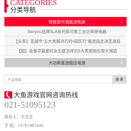
CATEGORIES
分类导航
-
智能型可调直流电源
Sanyou品牌SLA系列高可靠工业功率继电器
【头条】芜湖市“五大发展进行时•园区行”报道组走进芜湖县
【图】金泰亨喜爱的女生是怎样的3大男团抱负型大揭底
+
大功率直流稳压电源
搜 索
大鱼游戏官网咨询热线
021-51095123
联系人：王先生
手 机：13761987446