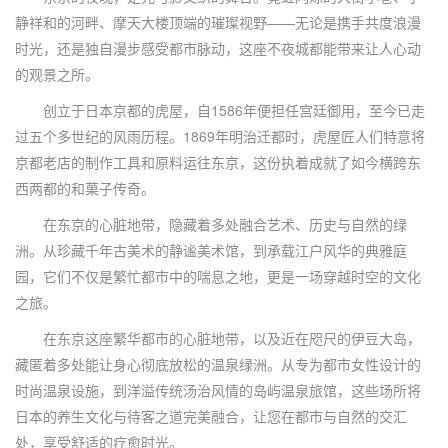
静祥和的河畔、摩天大楼顶端的璀璨视野——无论是携手共度浪漫
时光，还是独自漫步感受都市脉动，这座不夜城都能带来让人心动
的观景之所。
创立于日本京都的虎屋，自1586年便担任宫廷御用，至今已走
过五个多世纪的风雨历程。1869年明治迁都时，虎屋匠人们特意将
京都老店的制作工具和原料运往东京，这份执着成就了如今横跨东
西两都的和菓子传奇。
在东京的心脏地带，隐藏着多处融合艺术、历史与自然的绿
洲。从珍藏千年古美术的静谧美术馆，到承载江户风华的典雅庭
园，它们不仅是繁忙都市中的喘息之地，更是一场穿越时空的文化
之旅。
在东京这座繁华都市的心脏地带，以及近在咫尺的伊豆大岛，
藏匿着多处能让身心彻底放松的温泉绿洲。从专为都市女性设计的
时尚温泉设施，到洋溢传统汤治风情的岛屿温泉旅馆，这些场所将
日本的养生文化与待客之道完美融合，让您在都市与自然的交汇
处，享受舒适的疗愈时光。