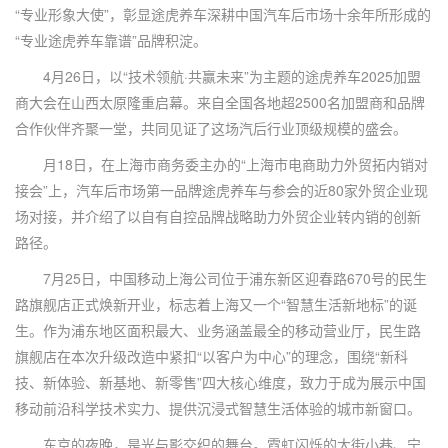
“专业形象大使”，彰显途虎养车深耕中国汽车后市场十余年所形成的
“专业途虎养车靠谱”品牌积淀。
4月26日，以“技术领航·共赢未来”为主题的途虎养车2025加盟
商大会在山西太原隆重启幕。来自全国各地超2500名加盟商和品牌
合作伙伴齐聚一堂，共同见证了这场汽后行业顶级规模的盛会。
月18日，在上海市商务委主办的“上海市电商助力外贸拓内销对
接会”上，汽车后市场第一品牌途虎养车与参会的近80家外贸企业现
场对接，并介绍了以自有自控品牌战略助力外贸企业转内销的创新
路径。
7月25日，中国移动上海公司位于浦东新区迎春路670号的民生
路旗舰店正式焕新开业，标志着上海又一个“智慧生活新地标”的诞
生。作为浦东地区面积最大、业务涵盖最全的移动营业厅，民生路
旗舰店在本次升级改造中紧扣“以客户为中心”的理念，围绕“新科
技、新体验、新基地、新零售”四大核心维度，致力于成为展示中国
移动前沿科学技术实力、提供沉浸式智慧生活体验的城市新窗口。
东京的夜晚，是光与影交织的舞台。霓虹闪烁的大街小巷、宁