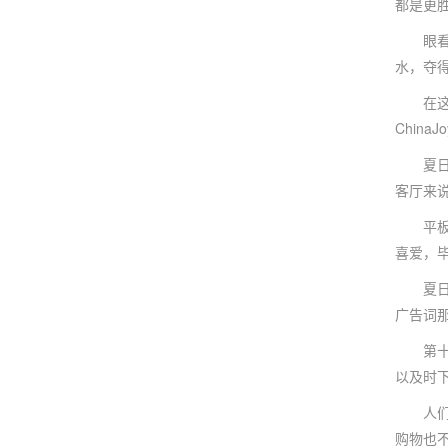
都是更胜
眼看着
水，夺
在这个4
Chin
夏日回
客厅来
平板电
喜爱，
夏日炎
广告词
第十四届
以及时下
人们每
购物也