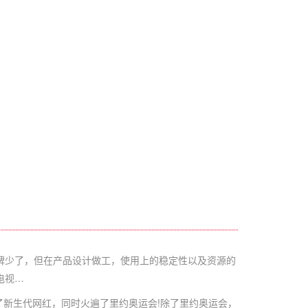
牌少了，但在产品设计做工，使用上的稳定性以及资源的
电视…
了新生代网红，同时火遍了里约奥运会!除了里约奥运会，