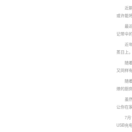
近期中
或许能
最近无
记带伞
近年来
蒸日上
随着炎
又同样
随着天
燎的厨
虽然电
让你在
7月1
USB充