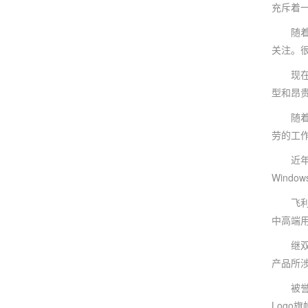
充斥着
随着智
关注。
现在众
型和昂
随着气
劳的工
近年的
Wind
飞利浦
中高端
继双十
产品所
被誉为
Log