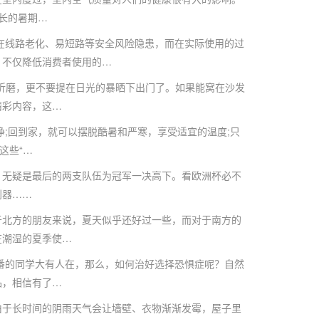
长的暑期…
在线路老化、易短路等安全风险隐患，而在实际使用的过
，不仅降低消费者使用的…
磨，更不要提在日光的暴晒下出门了。如果能窝在沙发
精彩内容，这…
;回到家，就可以摆脱酷暑和严寒，享受适宜的温度;只
这些“…
无疑是最后的两支队伍为冠军一决高下。看欧洲杯必不
利器……
北方的朋友来说，夏天似乎还好过一些，而对于南方的
在潮湿的夏季使…
的同学大有人在，那么，如何治好选择恐惧症呢？自然
品，相信有了…
于长时间的阴雨天气会让墙壁、衣物渐渐发霉，屋子里