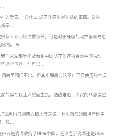
…
的爱意，“送什么”成了让男生最纠结的事情。送钻
没新意…
很多人都比较注重保养，但是对于牙龈的呵护很容易忽
龈敏感、牙…
我们大家都等不及看到中国队在多这项赛事中的表现
这些这些电器，你可以…
空调房里闭门不出。但其实解暑方法不止平日使用的空调
虎的存在也让人望而生畏。酷热难退，大家的命都是空
2月14日的西方情人节来说，七夕涵盖的情侣年龄更
面，我…
该是滴滴收购了Uber中国，无论之于滴滴还是Uber