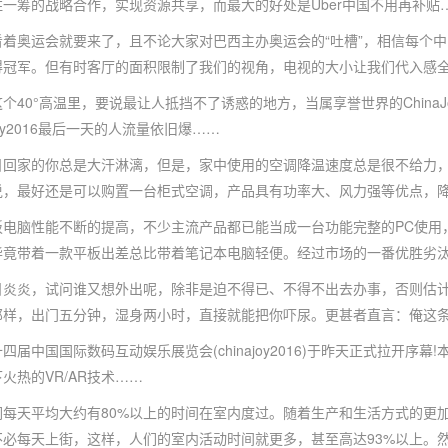
一筹的战略合作，实现资源共享，而最大的好处是Uber中国不用再补贴
奥运会就要来了，且不论大家对巴西主办奥运会的“吐槽”，相信每个中
得冠军。但有时客厅的面积限制了我们的视角，电视的大小让我们代入感
0°高温里，要说最让人抵挡不了诱惑的地方，当属享誉世界的ChinaJo
aJoy2016最后一天的人流量依旧爆……
家的你总是大汗淋漓，但是，家中使用的空调降温速度总是很不给力，
说，最好还是可以购置一台柜式空调，产品具有功率大、风力强等优点，
脑性能不断的提高，不少主流产品都已能当成一台功能完整的PC使用，运
毕竟带着一款平板出差总比带着笔记本电脑轻便。经过市场的一番优胜劣
炎，试问谁又想外出呢，除非是迫不得已、不得不出去办事，否则估计打
那样，出门五分钟，湿身两小时，直接就能把你吓尿。更甚者直言：俺这
中国国际数码互动娱乐展览会(chinajoy2016)于昨天正式拉开序幕!本
火热的VR/AR技术……
天平均大约有80%以上的时间在室内度过。随着生产和生活方式的更加
不必每天上街，这样，人们的室内活动时间就更多，甚至高达93%以上。