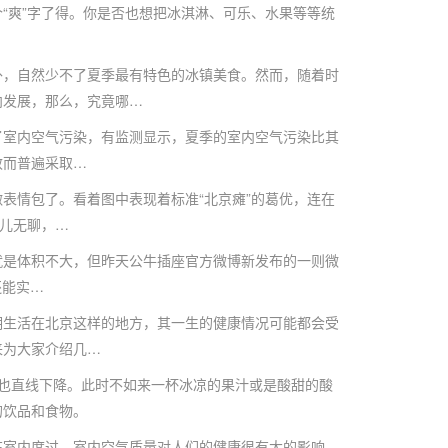
爽”字了得。你是否也想把冰淇淋、可乐、水果等等统
，自然少不了夏季最有特色的冰镇美食。然而，随着时
向发展，那么，究竟哪…
室内空气污染，有监测显示，夏季的室内空气污染比其
效而普遍采取…
情包了。看着图中表现着标准“北京瘫”的葛优，连在
点儿无聊，…
是体积不大，但昨天公牛插座官方微博新发布的一则微
还能实…
生活在北京这样的地方，其一生的健康情况可能都会受
来为大家介绍几…
也直线下降。此时不如来一杯冰凉的果汁或是酸甜的酸
的饮品和食物。
室内度过，室内空气质量对人们的健康很有大的影响。