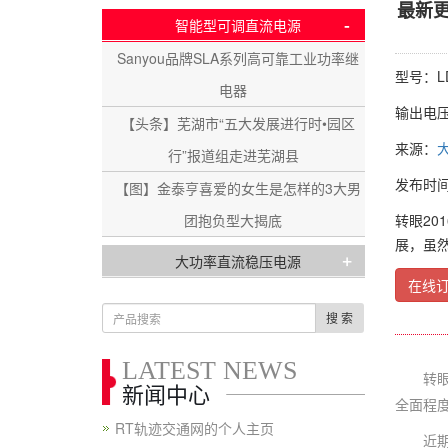
最新更
-
智能型可调直流电源
Sanyou品牌SLA系列高可靠工业功率继
型号：LD
电器
输出电压：
【头条】芜湖市“五大发展进行时•园区
来源：
行”报道组走进芜湖县
发布时间：2
【图】金泰亨喜爱的女生是怎样的3大男
团抱负型大揭底
转眼20
展，虽
+
大功率直流稳压电源
在线
搜 索
LATEST NEWS
转眼2
新闻中心
全面程
RT轨迹交通网的个人主页
近期这