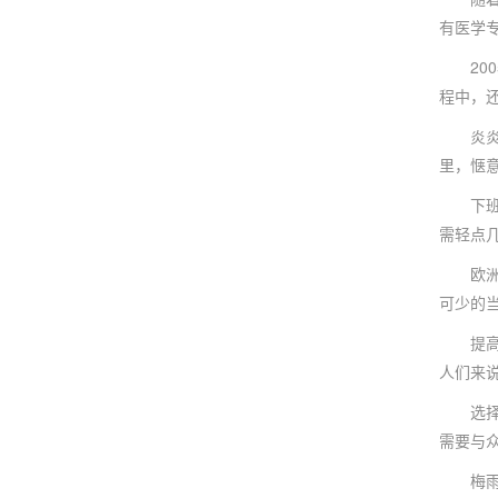
有医学
200
程中，
炎炎夏
里，惬
下班回
需轻点几
欧洲杯
可少的
提高夏
人们来
选择困
需要与
梅雨季