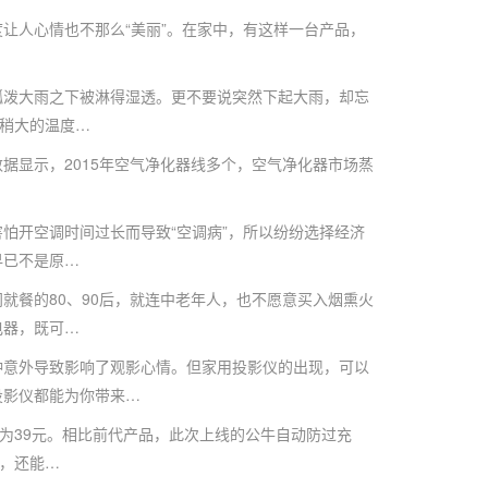
人心情也不那么“美丽”。在家中，有这样一台产品，
泼大雨之下被淋得湿透。更不要说突然下起大雨，却忘
，稍大的温度…
显示，2015年空气净化器线多个，空气净化器市场蒸
开空调时间过长而导致“空调病”，所以纷纷选择经济
早已不是原…
餐的80、90后，就连中老年人，也不愿意买入烟熏火
电器，既可…
意外导致影响了观影心情。但家用投影仪的出现，可以
投影仪都能为你带来…
为39元。相比前代产品，此次上线的公牛自动防过充
预，还能…