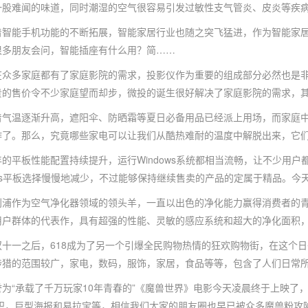
一股难闻的味道，同时潮湿的空气很容易引发过敏性支气管炎、皮炎等疾
能手机功能的不断拓展，智能家居行业也随之突飞猛进，作为智能家居
很多朋友会问，智能插座有什么用？简……
多家庭都有了家庭影院的需求，投影仪作为重要的组成部分必然也是非
贵的售价令不少家庭望而却步，微投的诞生很好解决了家庭影院的需求，
温逐渐升高，遮阳伞、防晒霜等夏日必备用品已经派上用场，而家庭中
作了。那么，究竟哪些家电可以让我们从酷热难耐的温度中解脱出来，它
平板性能配置持续提升，运行Windows系统都相当流畅，让不少用户
ows平板选择慢慢地减少，不过能够保持继续售卖的产品的定属于精品。今
作为空气净化器领域的领头羊，一直以出色的净化能力赢得消费者的青睐。其
用户群体的代表作，具有超强的性能、灵敏的感应系统和超大的净化面积
一之后，618成为了另一个引爆全民购物热情的狂欢购物街，在这个日
涉猎的范围较广，家电，数码，服饰，家居，食品等等，包含了人们日常
“承载了千万玩家10年青春的”《魔兽世界》电影今天凌晨终于上映了
o旗帜，巨型海报和易拉宝等，相信我们大家的朋友圈也早已被众多魔兽粉攻