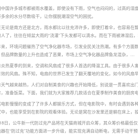
国许多城市都被雨水覆盖，即使没有下雨，空气也闷闷的，过高的湿度让
将多余的水分尽数吸干，让你摆脱潮湿空气的困扰。
论是南方还是北方，雨水都比以往充沛许多，即使打着伞，也容易在瓢
的人了，往往在倾盆大雨的“浇灌”下头发都可以滴水。而在下雨被淋湿后
，环境问题催热了空气净化器市场，引发全民关注热潮。有多个方面数据
。但品牌数量的上升也造成了恶果，市场上空气净化器品牌鱼龙混杂，…
热夏季的到来，空调和风扇成了很多人首选的降温工具。由于很多人害怕
有效的风扇。殊不知，电扇的世界已发生了翻天覆地的变化，如今的风扇
气越来越热，人们对自制美食的兴趣也开始降低，别说是一贯喜欢出门就
房，准备饭菜。下面，我们就为大家推荐几款适合在夏季制作美食的厨房
影慢慢的变成了了许多人都娱乐方式，但在电影院中，有时会遇到各种
家中，也能享受到在影院的观看体验。无论是窝在沙发里还是躺在床上，
8日，公牛新一代防过充产品将在天猫商城开启众筹，其众筹价格最低仅
电器在“防过充”功能方面进一步升级，能实现充满自动断电，无需手动干