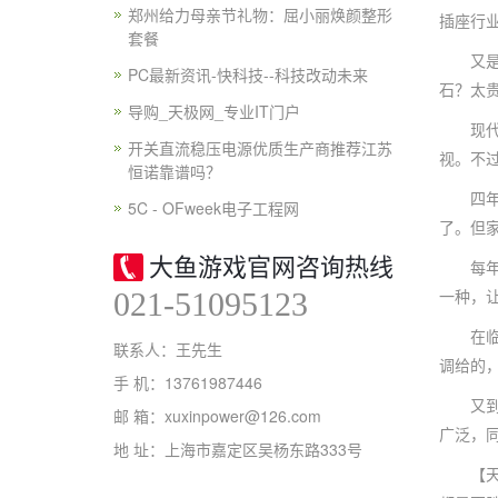
郑州给力母亲节礼物：屈小丽焕颜整形
插座行业
套餐
又是一
PC最新资讯-快科技--科技改动未来
石？太贵
导购_天极网_专业IT门户
现代白
开关直流稳压电源优质生产商推荐江苏
视。不
恒诺靠谱吗？
四年一
5C - OFweek电子工程网
了。但
大鱼游戏官网咨询热线
每年夏
一种，
021-51095123
在临近
联系人：王先生
调给的
手 机：13761987446
又到了
邮 箱：xuxinpower@126.com
广泛，
地 址：上海市嘉定区吴杨东路333号
【天极网