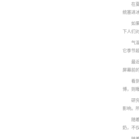
在夏天
统塞进
如果想
下人们
气温高
它季节
最近，
屏幕前
看到这
博，则曝
研究者
影响。
随着日
奶，不
随着暑