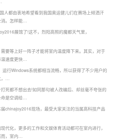
…
国人都由衷地希望看到我国奥运健儿们在赛场上倾洒汗
全消。怎样能…
y2016展馆了!这不，烈阳高照的魔都天气里，
需要等上好一阵子才能将室内温度降下来。其实，对于
降温速度更快…
行Windows系统都相当流畅，所以获得了不少用户的
汰，…
死都不想出去!如同那句被人改编后、却丝毫不夸张的
条命是空调给…
届chinajoy2016现场，最受大家关注的当属高科技产品
现代化，更多的工作和文娱体育活动都可在室内进行，
然而，室内…