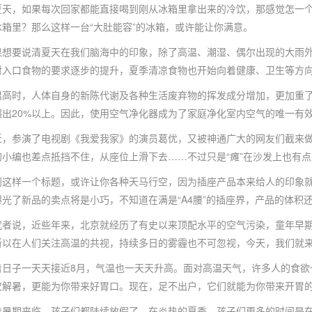
，如果每次回家都能直接喝到刚从冰箱里拿出来的冷饮，那感觉怎一个“
冰箱里？那么这样一台“大肚能容”的冰箱，或许能让你满意。
要说清夏天在我们脑海中的印象，除了高温、潮湿、偶尔出现的大雨外
对入口食物的要求逐步的提升，夏季清凉食物也开始向着健康、卫生等方
时，人体自身的新陈代谢及各种生活废弃物的挥发成分增加，更加重了
超出20%以上。因此，使用空气净化器成为了家庭净化室内空气的唯一有
参演了电视剧《我爱我家》的演员葛优，又被神通广大的网友们截来做表
的小编也差点抵挡不住，从座位上滑下去……不过只是“瘫”在沙发上也有
样一个标题，或许让你各种天马行空，因为插座产品本来给人的印象就
光了新品的卖点将是小巧，不知道在满是“A4腰”的插座界，产品的体积
说，近些年来，北京就经历了有史以来顶配水平的空气污染，童年早期
所以在人们关注高温的共视，持续多日的雾霾也不可忽视，今天，我们就
子一天天接近8月，气温也一天天升高。面对高温天气，许多人的食欲
仅解暑，更能为你带来好胃口。现在，足不出户，它们就能为你带来开胃
期来临，孩子们都陆续放假了。在炎热的夏季，孩子们更多的时间是在