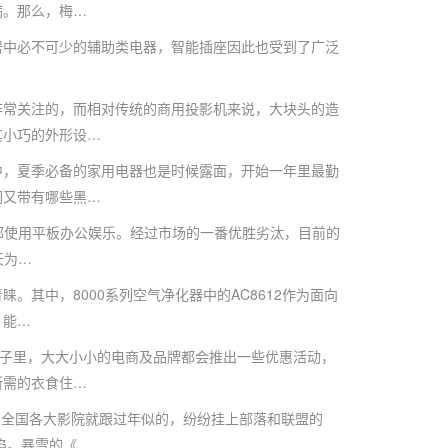
病。那么，梅…
中必不可少的辅助类电器，智能插座因此也受到了广泛
常关注的，而相对传统的商用投影机来说，大块头的造
其小巧的外形设…
，夏季必备的家用电器也是时候露面，开始一年里最勤
们又带有哪些黑…
都使用平板办公娱乐。经过市场的一番优胜劣汰，目前的
天为…
中，8000系列空气净化器中的AC8612作为面向
，能…
子里，大大小小的电商及品牌都会推出一些优惠活动，
所需的衣食住…
，全国各大影院就跟过年似的，纷纷挂上部落和联盟的
陷。暴雪的《…