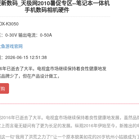
新数码_天极网2010暑促专区--笔记本一体机
手机数码相机硬件
X-K3050
0-30V 输出电流：0-50A
大鱼游戏官网
026-06-15 12:51:38
16年已逝去了大半。电视盒市场继续保持着良性健康地发
然品牌少了，但在产品设计做工，
订购
016年已逝去了大半。电视盒市场继续保持着良性健康地发展，虽然品
度上而言毫无疑问有了更为长足的发展。纵观2016年伊始至今，新推出的
一句“我用了洪荒之力了!”让一个原本貌美如花的20岁杭州小姑娘成为