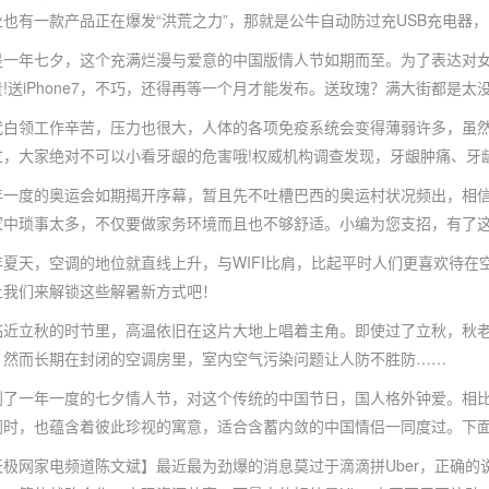
也有一款产品正在爆发“洪荒之力”，那就是公牛自动防过充USB充电器，
年七夕，这个充满烂漫与爱意的中国版情人节如期而至。为了表达对女神
!送iPhone7，不巧，还得再等一个月才能发布。送玫瑰？满大街都是太
领工作辛苦，压力也很大，人体的各项免疫系统会变得薄弱许多，虽然
过，大家绝对不可以小看牙龈的危害哦!权威机构调查发现，牙龈肿痛、牙
度的奥运会如期揭开序幕，暂且先不吐槽巴西的奥运村状况频出，相信
家中琐事太多，不仅要做家务环境而且也不够舒适。小编为您支招，有了
天，空调的地位就直线上升，与WIFI比肩，比起平时人们更喜欢待在
让我们来解锁这些解暑新方式吧！
立秋的时节里，高温依旧在这片大地上唱着主角。即使过了立秋，秋老
，然而长期在封闭的空调房里，室内空气污染问题让人防不胜防……
一年一度的七夕情人节，对这个传统的中国节日，国人格外钟爱。相比于
同时，也蕴含着彼此珍视的寓意，适合含蓄内敛的中国情侣一同度过。下
家电频道陈文斌】最近最为劲爆的消息莫过于滴滴拼Uber，正确的说应