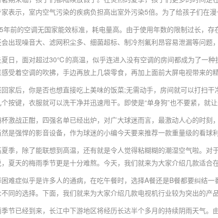
专家表示，室内空气污染的疾病负担高出室外污染5倍。为了给孩子们在漫
5年前的空调无国家能效标准，耗电量高。由于使用年数的限制过长，存
还会出现噪音大、滤网积尘多、细菌超标、制冷剂氟利昂容易泄漏等问题
日，面对超过30℃的高温，似乎连进入没有空调的房间都成为了一种折
意感受着空调的吹拂，手边再放上几袋零食，再加上面前大屏电视带来的
家后，你是否也想直接吃上美味的饭菜;无需动手，房间就可以打扫干净
个按键，衣服就可以洗干净并迅速甩干。即使是“单身狗”也不要紧，就让
激战正酣，四强名单已经出炉，对广大球迷而言，最激动人心的时刻，
当然是强悍的影音设备，作为球迷的小编今天要来推荐一款重量级的看球
季，除了能联想到高温，还有就是令人觉得粘糊糊的潮湿空气啦。对于
说，夏天的梅雨季节更是十分难熬。今天，我们就来为大家介绍几款适合
难症似乎是许多人的通病，在吃午餐时，选择A餐还是B餐都要纠结一番
众不同的选择。下面，我们就来为大家介绍几款电视机行业较为突出的产
节已经到来，长江中下游地区将经历长达半个多月的持续阴雨天气。由