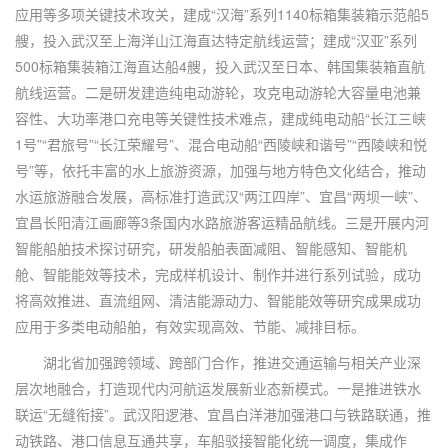
应用等多项关键技术攻关，建成“汉海”系列1140标箱集装箱示范船5
艘，投入武汉至上海洋山江海直达特定航线运营；建成“汉亚”系列
500标箱集装箱江海直达船4艘，投入武汉至日本、韩国集装箱直航
航线运营。二是研发建造纯电动游轮，攻克电动游轮大容量电池兼
容性、大功率港口充电等关键性技术难点，建成纯电动船“长江三峡
1号”“君旅号”“长江荣耀号”、混合电动船“西陵峡和谐号”“西陵峡和悦
号”等，依托丰富的水上旅游资源，加强与地方特色文化结合，推动
水运旅游融合发展，高标准打造武汉“两江四岸”、宜昌“两坝一峡”、
宜昌长阳清江画廊等3条国内水路旅游客运精品航线。三是开展内河
智能船舶技术探讨研究，研发船舶表面减阻、智能感知、智能机
舱、智能能效等技术，完成样机设计、制作并进行系列试验，成功
将高效推进、直流组网、清洁能源动力、智能能效等研究成果成功
应用于多类电动船舶，有效实现高效、节能、减排目标。
湖北省加强跨领域、跨部门合作，推进交通运输与相关产业深
层次地融合，打造现代内河航运发展新业态新模式。一是推进铁水
联运“无缝衔接”。武汉阳逻港、宜昌白洋港加强港口与铁路联通，推
动铁路、港口信息互通共享，车船驳接智能化统一调度，集成作