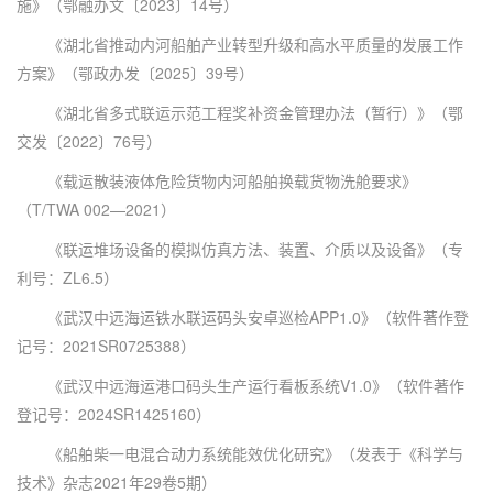
施》（鄂融办文〔2023〕14号）
《湖北省推动内河船舶产业转型升级和高水平质量的发展工作
方案》（鄂政办发〔2025〕39号）
《湖北省多式联运示范工程奖补资金管理办法（暂行）》（鄂
交发〔2022〕76号）
《载运散装液体危险货物内河船舶换载货物洗舱要求》
（T/TWA 002—2021）
《联运堆场设备的模拟仿真方法、装置、介质以及设备》（专
利号：ZL6.5）
《武汉中远海运铁水联运码头安卓巡检APP1.0》（软件著作登
记号：2021SR0725388）
《武汉中远海运港口码头生产运行看板系统V1.0》（软件著作
登记号：2024SR1425160）
《船舶柴一电混合动力系统能效优化研究》（发表于《科学与
技术》杂志2021年29卷5期）