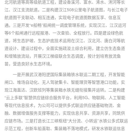
北河航道等高等级航道工程，建设香溪河、富水、浠水、浰河等长
江、汉江支流航道。二是构建汉江508公里电子航道图，与长江电子
航道图干支联动、相互连通，实现电子航道图数据互享、信息互
通。三是开发“e船畅”船闸统一调度管理系统，实现汉江、江汉运河
等6个船闸通行远程报港、一次查验、全程放行。四是建设绿色航
道，将生态护坡、生态护底技术运用在汉江、汉北河、唐白河等航
道设计、建设过程中，全面实施疏浚土综合利用，建立仿生态鱼道
和增殖放流站，开展汉江梯级联合生态调度，按计划培育放流鱼
苗，营造良好水生态环境。
一是开展武汉港阳逻国际集装箱铁水联运二期工程，开发智能
闸口、堆场自动化、无人驾驶集卡、智能理货等智慧港口功能，实
现江海直达、汉欧班列等集装箱水铁无缝衔接集并运转。二是构建
“云上多联”智慧供应链综合服务平台，利用5G、物联网、人工智能
等现代信息技术，为公司可以提供多式联运供应链基础物流、金
融、数据增值服务支撑等能力，实现信息共享、资源共享，同筑供
应链市场。三是打造长江三峡枢纽“大分流、小转运”水铁公多式联运
示范工程，创新车船直取、集装箱不落地模式，研发水铁联运信息