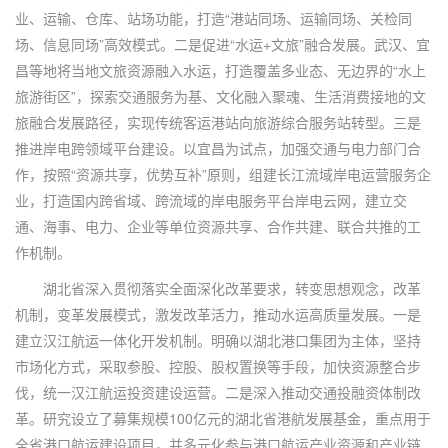
业、运输、仓库、站场功能，打造“港站同场、运输同场、关检同
场、信息同场”高效模式。二是促进“水运+文旅”融合发展。武汉、宜
昌等地将当地文旅资源融入水运，打造覆盖多业态、无边界的“水上
旅游街区”，探索交通服务为基、文化融入聚魂、生活消费接地的文
旅融合发展路径，实现传统客运港站向旅游综合服务站转型。三是
推进岸电跨领域平台建设。以宜昌为试点，加强交通与电力部门合
作，按照“资源共享，优势互补”原则，组建长江流域岸电运营服务企
业，打造国内跨省域、跨流域的岸电服务平台岸电云网，建立交
通、海事、电力、企业等单位资源共享、合作共建、联合共推的工
作机制。
湖北省深入贯彻落实全面深化改革要求，转变思想观念，改革
机制，变革发展模式，激发改革活力，推动水运高质量发展。一是
建立汉江航运一体化开发机制。明确以湖北港口集团为主体，坚持
市场化方式，采取参股、控股、股权置换等手段，加快资源整合步
伐，统一汉江航运投资建设运营。二是深入推动交通投融资体制改
革。研究设立了募集规模100亿元的湖北省港航发展基金，重点用于
全省港口航运建设项目，并多元化参与港口航运产业资源和产业链