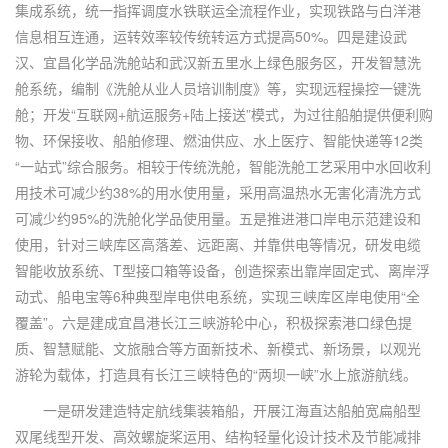
集成系统，统一指挥调度水铁联运全流程作业，实现铁路与白洋港
信息相互连通，运转效率较传统转运方式提高50%。四是建设武
汉、宜昌化学品洗舱站和武汉新五里水上绿色服务区，开发智慧洗
舱系统，编制《洗舱从业人员培训制度》等，实现远程操控一键洗
舱；开发“互联网+航运服务+陆上接送”模式，为过往船舶提供便利购
物、环保接收、船舶修理、燃油供应、水上医疗、智能快递等12类
“一站式”综合服务。相较于传统洗舱，智能洗舱工艺采用中水回收利
用技术可减少约38%的用水使用量，采用高温热水无害化清洗方式
可减少约95%的洗舱化学品使用量。五是推进港口岸电示范建设和
使用，针对三峡库区高落差、远距离、并靠供电等情况，研发电缆
智能收放系统、T型接口箱等设备，创造探索出靠岸固定式、离岸浮
动式、船电宝等6种典型岸电供电系统，实现三峡库区岸电使用“全
覆盖”。六是建成宜昌港长江三峡游轮中心，积极探索港口绿色提
质、智慧赋能、文旅融合等方面新技术、新模式、新场景，以观光
游轮为载体，打造具有长江三峡特色的“两坝一峡”水上旅游航线。
一是研发建造特定航线集装箱船，开展江海直达船舶宽扁船型
双尾线型开发、高效螺旋桨运用、结构轻量化设计技术及节能减排