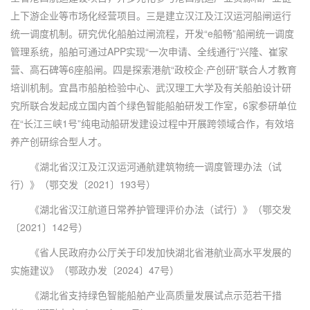
上下游企业等市场化经营项目。三是建立汉江及江汉运河船闸运行
统一调度机制。研究优化船舶过闸流程，开发“e船畅”船闸统一调度
管理系统，船舶可通过APP实现“一次申请、全线通行”兴隆、崔家
营、高石碑等6座船闸。四是探索港航“政校企·产创研”联合人才教育
培训机制。宜昌市船舶检验中心、武汉理工大学及有关船舶设计研
究所联合发起成立国内首个绿色智能船舶研发工作室，6家参研单位
在“长江三峡1号”纯电动船研发建设过程中开展跨领域合作，有效培
养产创研综合型人才。
《湖北省汉江及江汉运河通航建筑物统一调度管理办法（试
行）》（鄂交发〔2021〕193号）
《湖北省汉江航道日常养护管理评价办法（试行）》（鄂交发
〔2021〕142号）
《省人民政府办公厅关于印发加快湖北省港航业高水平发展的
实施建议》（鄂政办发〔2024〕47号）
《湖北省支持绿色智能船舶产业高质量发展试点示范若干措