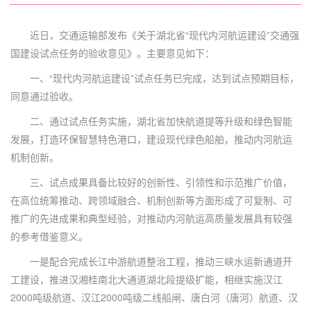
近日，交通运输部发布《关于湖北省“现代内河航运建设”交通强
国建设试点任务的验收意见》。主要意见如下：
一、“现代内河航运建设”试点任务已完成，达到试点预期目标，
同意通过验收。
二、通过试点任务实施，湖北省加快航道提等升级和绿色智能
发展，打造环保智慧特色港口，建设现代绿色船舶，推动内河航运
机制创新。
三、试点成果具备比较好的创新性、引领性和示范推广价值，
在高位统筹推动、跨领域融合、机制创新等方面形成了可复制、可
推广的先进成果和典型经验，对推动内河航运高质量发展具有较强
的参考借鉴意义。
一是配合完成长江中游航道整治工程，推动三峡水运新通道开
工建设，推进汉湘桂南北大通道湖北段提级扩能，相继实施汉江
2000吨级航道、汉江2000吨级二线船闸、唐白河（唐河）航道、汉