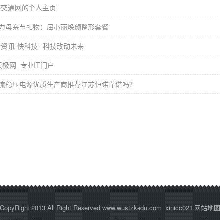
迹交通网的个人主页
力母亲节礼物：屈小丽焕颜整形套餐
新资讯-快科技--科技改动未来
天极网_专业IT门户
流稳压电源优质生产商推荐江苏恒诺靠谱吗？
CopyRight 2013 All Right Reserved www.wustzkedu.com xinicc021
网站地图