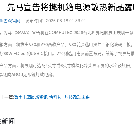
先马宣告将携机箱电源散热新品露脸
鱼游戏官网
发布时间：2026-06-18 01:39:01
马（SAMA）宣告将在COMPUTEX 2026台北世界电脑展上展现一
面，将推出V80和V70两款产品。V80前脸选用双曲面钢化玻璃面板
撑60W PD-out的USB-C接口。V70则选用电源前置布局，统筹了视界与
方面，将展现可选配4英寸或6英寸模块化冷头显示屏的水冷散热器。
加厚侧向ARGB无限镜灯效电扇。
上一篇:
数字电源最新资讯-快科技--科技改动未来
关新闻