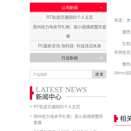
-
公司新闻
RT轨迹交通网的个人主页
来源：
大
郑州给力母亲节礼物：屈小丽焕颜整形套
据悉，先
餐
在机箱方
PC最新资讯-快科技--科技改动未来
并供给支
+
行业新闻
散热产品
28mm
搜 索
LATEST NEWS
新闻中心
RT轨迹交通网的个人主页
郑州给力母亲节礼物：屈小丽焕颜整形
相
套餐