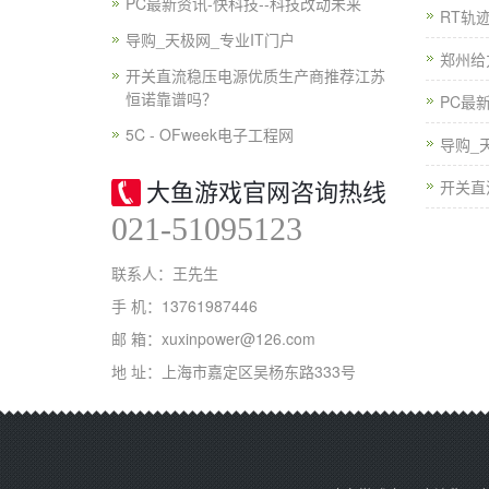
PC最新资讯-快科技--科技改动未来
RT轨
导购_天极网_专业IT门户
郑州给
开关直流稳压电源优质生产商推荐江苏
恒诺靠谱吗？
PC最
5C - OFweek电子工程网
导购_
开关直
大鱼游戏官网咨询热线
021-51095123
联系人：王先生
手 机：13761987446
邮 箱：xuxinpower@126.com
地 址：上海市嘉定区吴杨东路333号