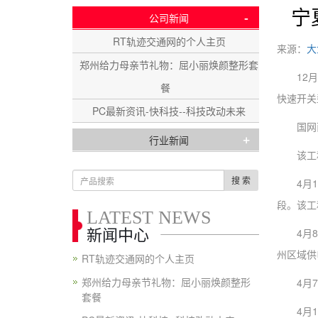
宁
-
公司新闻
RT轨迹交通网的个人主页
来源：
大
郑州给力母亲节礼物：屈小丽焕颜整形套
12月2
餐
快速开关
PC最新资讯-快科技--科技改动未来
国网西藏
+
行业新闻
该工程是
搜 索
4月11
段。该工
LATEST NEWS
4月8日
新闻中心
州区域供
RT轨迹交通网的个人主页
郑州给力母亲节礼物：屈小丽焕颜整形
4月7日
套餐
4月15