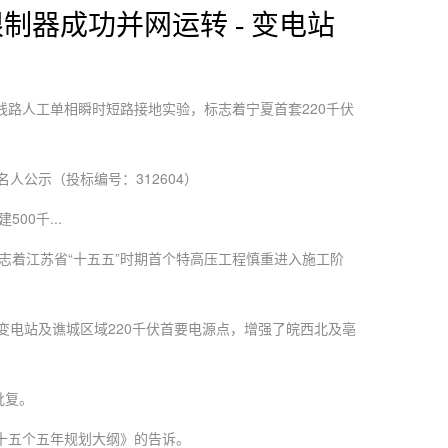
制器成功并网运转 - 变电站
线路人工单相瞬时短路接地实验，标志着宁夏首套220千伏
公示（投标编号：312604）
0千...
志着江苏省“十五五”时期首个特高压工程慎重进入施工阶
电站及谯城区域220千伏首要电源点，增强了皖西北及亳
批复。
十五个五年规划大纲》的告诉。