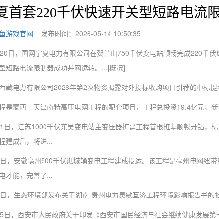
夏首套220千伏快速开关型短路电流限
鱼游戏官网
发布时间：2026-05-14 10:50:35
0日，国网宁夏电力有限公司在贺兰山750千伏变电站顺畅完成220千伏
型短路电流限制器成功并网运转。...[概况]
电力有限公司2026年第2次物资揭露对外投标收购项目引荐的中标提名人
蒙西—天津南特高压电网工程的配套项目，工程总投资19.4亿元，新建50
日，江苏1000千伏东吴变电站主变压器扩建工程首根桩基顺畅开钻，标
程建成后，将进...
，安徽亳州500千伏谯城输变电工程建成投运。该工程是亳州电网纽带变
电才能，完善了...
，生态环境部发布关于湖南-贵州电力灵敏互济工程环境影响报告书的
日，西安市人民政府关于印发《西安市国民经济与社会继续健康发展第