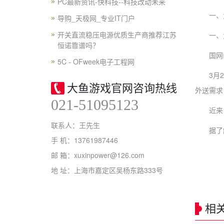
PC最新资讯-快科技--科技改动未来
一、为满
导购_天极网_专业IT门户
开关直流稳压电源优质生产商推荐江苏
一、为满
恒诺靠谱吗？
国网山东
5C - OFweek电子工程网
3月29
大鱼游戏官网咨询热线
外送需求
021-51095123
近来，北
联系人：王先生
据了解，
手 机：13761987446
邮 箱：xuxinpower@126.com
地 址：上海市嘉定区吴杨东路333号
相