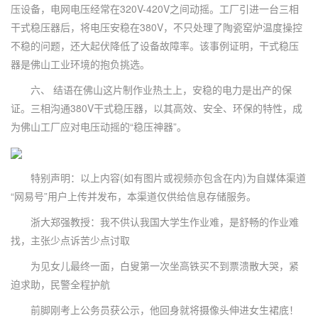
压设备，电网电压经常在320V-420V之间动摇。工厂引进一台三相
干式稳压器后，将电压安稳在380V，不只处理了陶瓷窑炉温度操控
不稳的问题，还大起伏降低了设备故障率。该事例证明，干式稳压
器是佛山工业环境的抱负挑选。
六、 结语在佛山这片制作业热土上，安稳的电力是出产的保
证。三相沟通380V干式稳压器，以其高效、安全、环保的特性，成
为佛山工厂应对电压动摇的“稳压神器”。
特别声明：以上内容(如有图片或视频亦包含在内)为自媒体渠道
“网易号”用户上传并发布，本渠道仅供给信息存储服务。
浙大郑强教授：我不供认我国大学生作业难，是舒畅的作业难
找，主张少点诉苦少点讨取
为见女儿最终一面，白叟第一次坐高铁买不到票溃散大哭，紧
迫求助，民警全程护航
前脚刚考上公务员获公示，他回身就将摄像头伸进女生裙底！